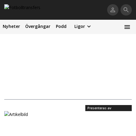
Nyheter
Övergångar
Podd
Ligor
Presenteras av