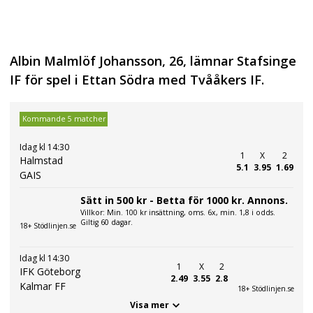
Albin Malmlöf Johansson, 26, lämnar Stafsinge
IF för spel i Ettan Södra med Tvååkers IF.
Kommande 5 matcher
Idag kl 14:30
1
X
2
Halmstad
5.1
3.95
1.69
GAIS
Sätt in 500 kr - Betta för 1000 kr. Annons.
Villkor: Min. 100 kr insättning, oms. 6x, min. 1,8 i odds.
Giltig 60 dagar.
18+ Stödlinjen.se
Idag kl 14:30
1
X
2
IFK Göteborg
2.49
3.55
2.8
Kalmar FF
18+ Stödlinjen.se
Visa mer