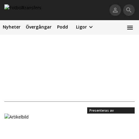
Nyheter
Övergångar
Podd
Ligor
Presenteras av