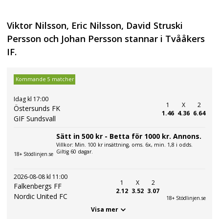
Viktor Nilsson, Eric Nilsson, David Struski
Persson och Johan Persson stannar i Tvååkers
IF.
Kommande 5 matcher
Idag kl 17:00
1
X
2
Östersunds FK
1.46
4.36
6.64
GIF Sundsvall
Sätt in 500 kr - Betta för 1000 kr. Annons.
Villkor: Min. 100 kr insättning, oms. 6x, min. 1,8 i odds.
Giltig 60 dagar.
18+ Stödlinjen.se
2026-08-08 kl 11:00
1
X
2
Falkenbergs FF
2.12
3.52
3.07
Nordic United FC
18+ Stödlinjen.se
Visa mer