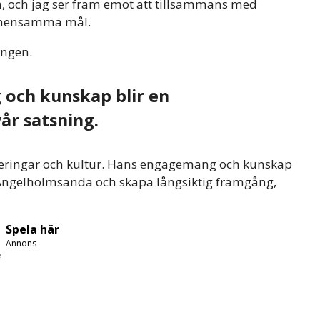
rta, och jag ser fram emot att tillsammans med
gemensamma mål.
ingen.
och kunskap blir en
vår satsning.
rderingar och kultur. Hans engagemang och kunskap
ark Ängelholmsanda och skapa långsiktig framgång,
Spela här
Annons
e