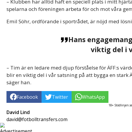
– Klubben har alltid haft en speciell plats i mitt hjä
spelarna och föreningen arbeta för och mot våra 
Emil Söhr, ordförande i sportrådet, är nöjd med lösn
Hans engagemang 
viktig del i 
– Tim är en ledare med djup förståelse för ÄFF:s vä
blir en viktig del i vår satsning på att bygga en st
säger han.
Facebook
Twitter
WhatsApp
18+ Stödlinjen.s
David Lind
david@fotbolltransfers.com