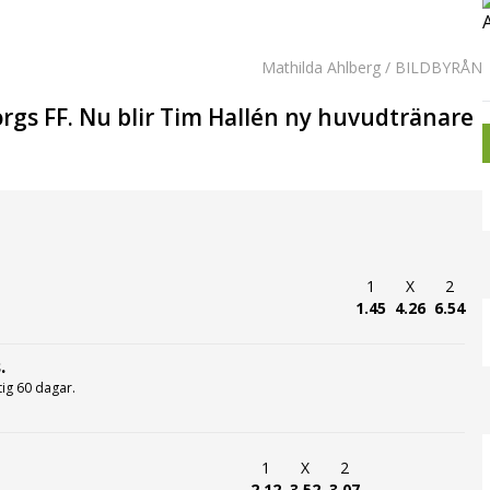
Mathilda Ahlberg / BILDBYRÅN
rgs FF. Nu blir Tim Hallén ny huvudtränare
1
X
2
1.45
4.26
6.54
.
ltig 60 dagar.
1
X
2
2.12
3.52
3.07