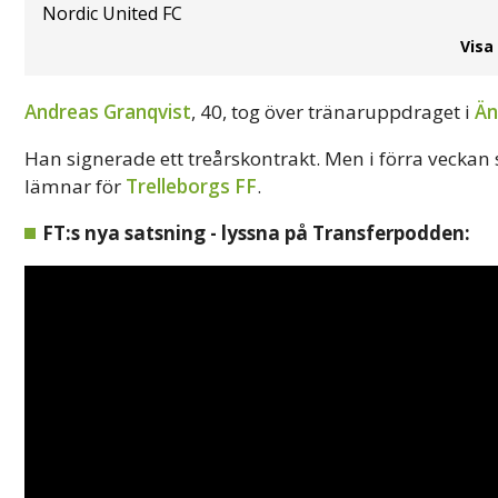
Nordic United FC
Visa
Andreas Granqvist
, 40, tog över tränaruppdraget i
Än
Han signerade ett treårskontrakt. Men i förra veckan 
lämnar för
Trelleborgs FF
.
FT:s nya satsning - lyssna på Transferpodden: