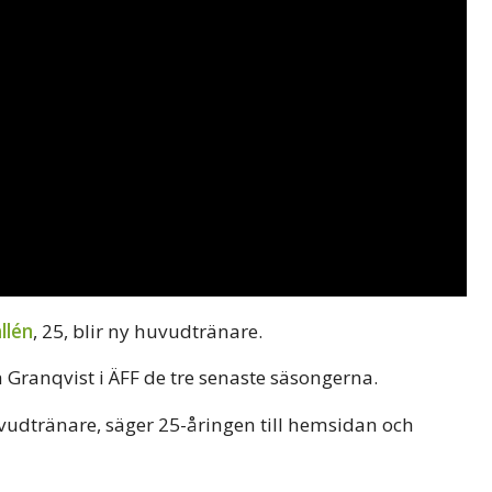
llén
, 25, blir ny huvudtränare.
h Granqvist i ÄFF de tre senaste säsongerna.
uvudtränare, säger 25-åringen till hemsidan och