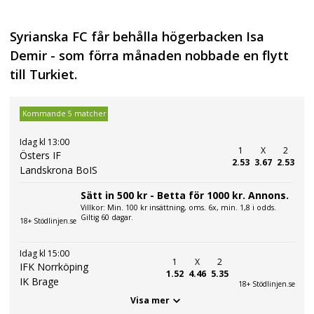
Syrianska FC får behålla högerbacken Isa
Demir - som förra månaden nobbade en flytt
till Turkiet.
Kommande 5 matcher
Idag kl 13:00
1
X
2
Östers IF
2.53
3.67
2.53
Landskrona BoIS
Sätt in 500 kr - Betta för 1000 kr. Annons.
Villkor: Min. 100 kr insättning, oms. 6x, min. 1,8 i odds.
Giltig 60 dagar.
18+ Stödlinjen.se
Idag kl 15:00
1
X
2
IFK Norrköping
1.52
4.46
5.35
IK Brage
18+ Stödlinjen.se
Visa mer