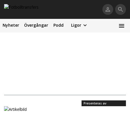
Nyheter
Övergångar
Podd
Ligor
Presenteras av