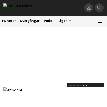
Nyheter
Övergångar
Podd
Ligor
Presenteras av