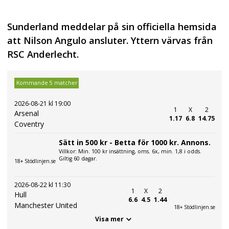
Sunderland meddelar på sin officiella hemsida
att Nilson Angulo ansluter. Yttern värvas från
RSC Anderlecht.
Kommande 5 matcher
2026-08-21 kl 19:00
1
X
2
Arsenal
1.17
6.8
14.75
Coventry
Sätt in 500 kr - Betta för 1000 kr. Annons.
Villkor: Min. 100 kr insättning, oms. 6x, min. 1,8 i odds.
Giltig 60 dagar.
18+ Stödlinjen.se
2026-08-22 kl 11:30
1
X
2
Hull
6.6
4.5
1.44
Manchester United
18+ Stödlinjen.se
Visa mer