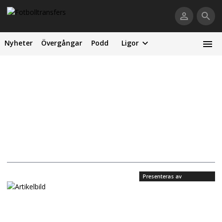
Nyheter
Övergångar
Podd
Ligor
Presenteras av