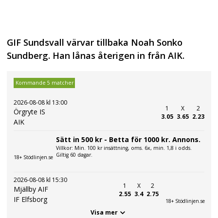
GIF Sundsvall värvar tillbaka Noah Sonko
Sundberg. Han lånas återigen in från AIK.
Kommande 5 matcher
2026-08-08 kl 13:00
1
X
2
Örgryte IS
3.05
3.65
2.23
AIK
Sätt in 500 kr - Betta för 1000 kr. Annons.
Villkor: Min. 100 kr insättning, oms. 6x, min. 1,8 i odds.
Giltig 60 dagar.
18+ Stödlinjen.se
2026-08-08 kl 15:30
1
X
2
Mjällby AIF
2.55
3.4
2.75
IF Elfsborg
18+ Stödlinjen.se
Visa mer