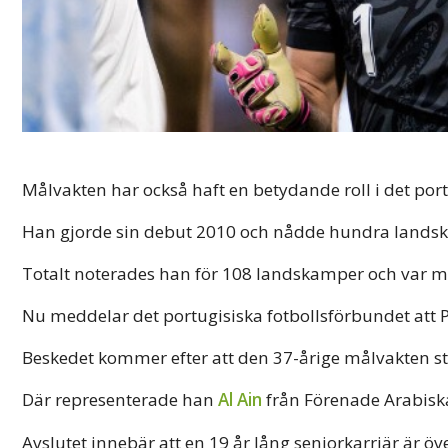
Målvakten har också haft en betydande roll i det por
Han gjorde sin debut 2010 och nådde hundra landsk
Totalt noterades han för 108 landskamper och var 
Nu meddelar det portugisiska fotbollsförbundet att Pa
Beskedet kommer efter att den 37-årige målvakten s
Där representerade han
Al Ain
från Förenade Arabisk
Avslutet innebär att en 19 år lång seniorkarriär är ö