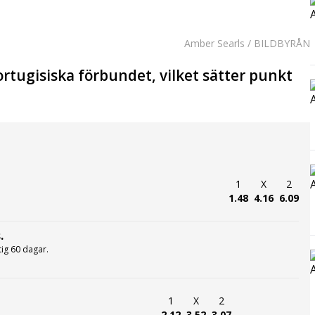
Amber Searls / BILDBYRÅN
ortugisiska förbundet, vilket sätter punkt
1
X
2
1.48
4.16
6.09
.
ltig 60 dagar.
1
X
2
2.12
3.52
3.07