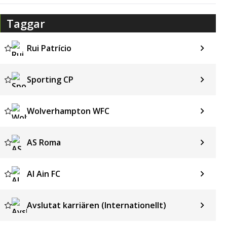
Taggar
Rui Patrício
Sporting CP
Wolverhampton WFC
AS Roma
Al Ain FC
Avslutat karriären (Internationellt)