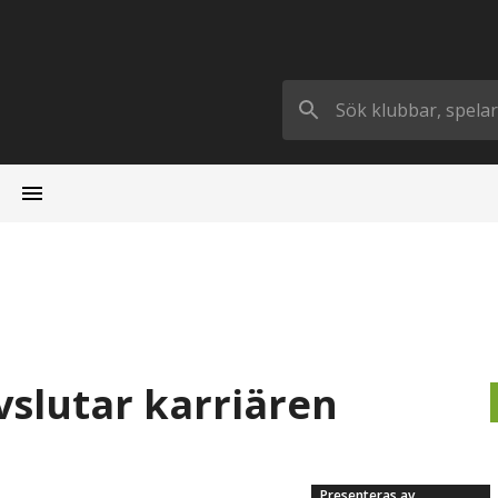
avslutar karriären
Presenteras av