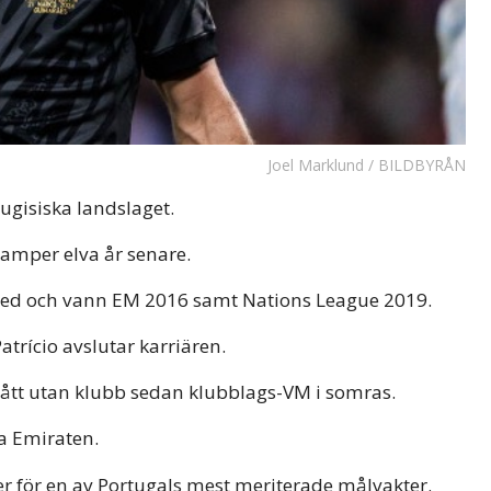
Joel Marklund / BILDBYRÅN
tugisiska landslaget.
amper elva år senare.
med och vann EM 2016 samt Nations League 2019.
trício avslutar karriären.
tått utan klubb sedan klubblags-VM i somras.
a Emiraten.
ver för en av Portugals mest meriterade målvakter.