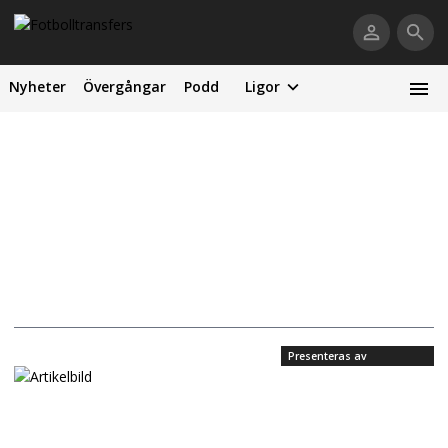
Nyheter
Övergångar
Podd
Ligor
Presenteras av