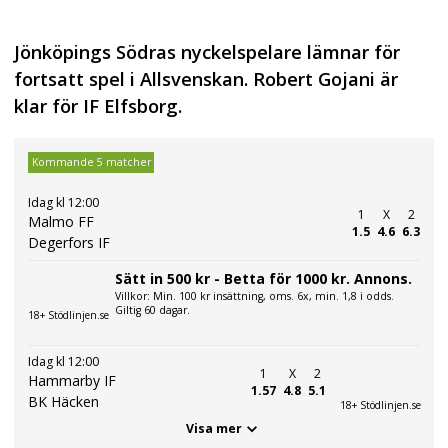
Jönköpings Södras nyckelspelare lämnar för
fortsatt spel i Allsvenskan. Robert Gojani är
klar för IF Elfsborg.
Kommande 5 matcher
Idag kl 12:00
1
X
2
Malmo FF
1.5
4.6
6.3
Degerfors IF
Sätt in 500 kr - Betta för 1000 kr. Annons.
Villkor: Min. 100 kr insättning, oms. 6x, min. 1,8 i odds.
Giltig 60 dagar.
18+ Stödlinjen.se
Idag kl 12:00
1
X
2
Hammarby IF
1.57
4.8
5.1
BK Häcken
18+ Stödlinjen.se
Visa mer