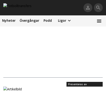
Nyheter
Övergångar
Podd
Ligor
Presenteras av