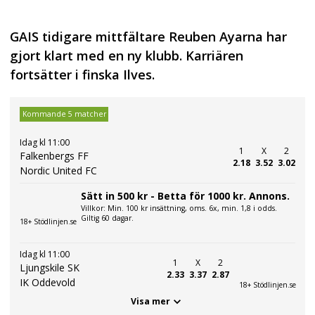
GAIS tidigare mittfältare Reuben Ayarna har
gjort klart med en ny klubb. Karriären
fortsätter i finska Ilves.
Kommande 5 matcher
Idag kl 11:00
1
X
2
Falkenbergs FF
2.18
3.52
3.02
Nordic United FC
Sätt in 500 kr - Betta för 1000 kr. Annons.
Villkor: Min. 100 kr insättning, oms. 6x, min. 1,8 i odds.
Giltig 60 dagar.
18+ Stödlinjen.se
Idag kl 11:00
1
X
2
Ljungskile SK
2.33
3.37
2.87
IK Oddevold
18+ Stödlinjen.se
Visa mer