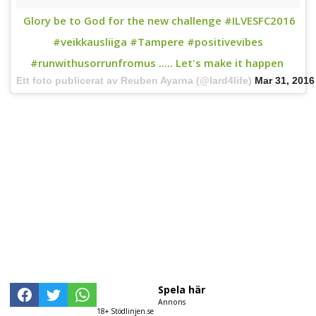
Glory be to God for the new challenge #ILVESFC2016
#veikkausliiga #Tampere #positivevibes
#runwithusorrunfromus ..... Let's make it happen
Ett foto publicerat av Reuben Ayarna (@lard4life)
Mar 31, 2016
Spela här
Annons
18+ Stödlinjen.se