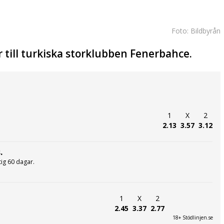
Foto: Bildbyrån
 till turkiska storklubben Fenerbahce.
1
X
2
2.13
3.57
3.12
.
ltig 60 dagar.
1
X
2
2.45
3.37
2.77
18+ Stödlinjen.se