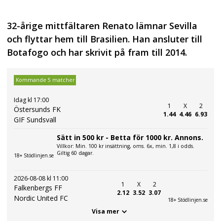
32-årige mittfältaren Renato lämnar Sevilla
och flyttar hem till Brasilien. Han ansluter till
Botafogo och har skrivit på fram till 2014.
Kommande 5 matcher
Idag kl 17:00
1
X
2
Östersunds FK
1.44
4.46
6.93
GIF Sundsvall
Sätt in 500 kr - Betta för 1000 kr. Annons.
Villkor: Min. 100 kr insättning, oms. 6x, min. 1,8 i odds.
Giltig 60 dagar.
18+ Stödlinjen.se
2026-08-08 kl 11:00
1
X
2
Falkenbergs FF
2.12
3.52
3.07
Nordic United FC
18+ Stödlinjen.se
Visa mer