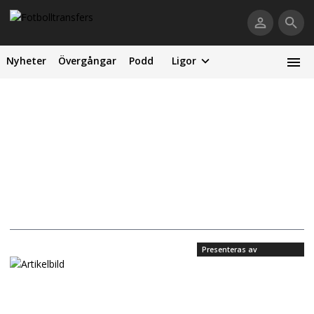
Nyheter
Övergångar
Podd
Ligor
Presenteras av