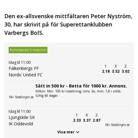
Den ex-allsvenske mittfältaren Peter Nyström,
30, har skrivit på för Superettanklubben
Varbergs BoIS.
Kommande 5 matcher
Idag kl 11:00
1
X
2
Falkenbergs FF
2.18
3.52
3.02
Nordic United FC
Sätt in 500 kr - Betta för 1000 kr. Annons.
Villkor: Min. 100 kr insättning, oms. 6x, min. 1,8 i odds.
Giltig 60 dagar.
18+ Stödlinjen.se
Idag kl 11:00
1
X
2
Ljungskile SK
2.33
3.37
2.87
IK Oddevold
18+ Stödlinjen.se
Visa mer