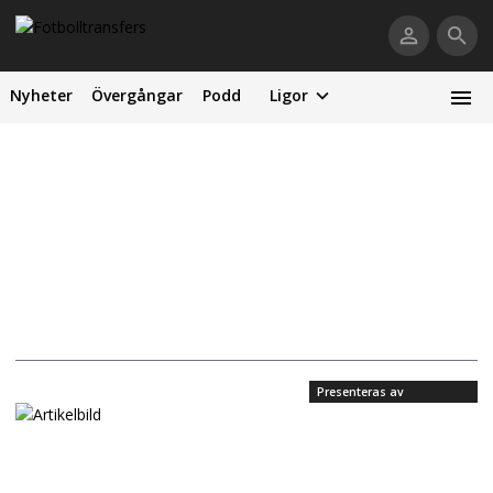
Nyheter
Övergångar
Podd
Ligor
Presenteras av