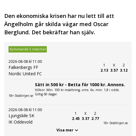
Den ekonomiska krisen har nu lett till att
Ängelholm går skilda vägar med Oscar
Berglund. Det bekräftar han själv.
Kommande 5 matcher
2026-08-08 kl 11:00
1
X
2
Falkenbergs FF
2.13
3.57
3.12
Nordic United FC
Sätt in 500 kr - Betta för 1000 kr. Annons.
Villkor: Min. 100 kr insättning, oms. 6x, min. 1,8 i odds.
Giltig 60 dagar.
18+ Stödlinjen.se
2026-08-08 kl 11:00
1
X
2
Ljungskile SK
2.45
3.37
2.77
IK Oddevold
18+ Stödlinjen.se
Visa mer