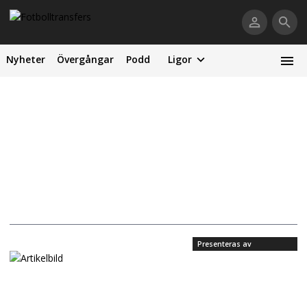
Nyheter
Övergångar
Podd
Ligor
Presenteras av