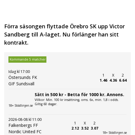
Förra säsongen flyttade Örebro SK upp Victor
Sandberg till A-laget. Nu förlänger han sitt
kontrakt.
Kommande 5 matcher
Idag kl 17:00
1
X
2
Östersunds FK
1.46
4.36
6.64
GIF Sundsvall
Sätt in 500 kr - Betta för 1000 kr. Annons.
Villkor: Min. 100 kr insättning, oms. 6x, min. 1,8 i odds.
Giltig 60 dagar.
18+ Stödlinjen.se
2026-08-08 kl 11:00
1
X
2
Falkenbergs FF
2.12
3.52
3.07
Nordic United FC
18+ Stödlinjen.se