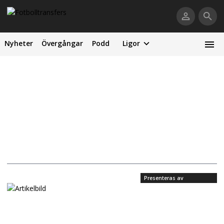
Nyheter
Övergångar
Podd
Ligor
Presenteras av