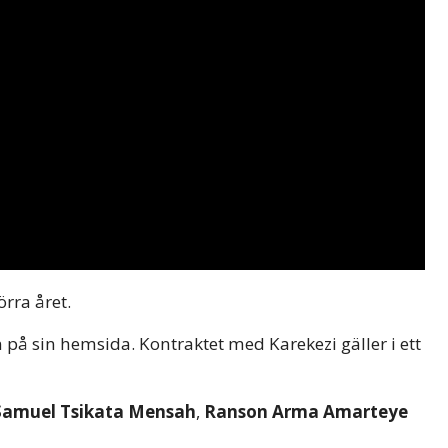
rra året.
 på sin hemsida. Kontraktet med Karekezi gäller i ett
Samuel Tsikata Mensah
,
Ranson Arma Amarteye