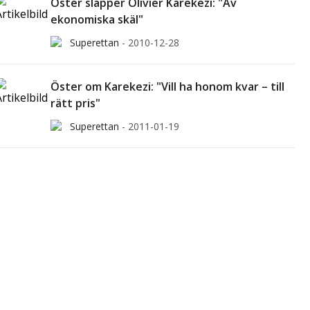
Öster släpper Olivier Karekezi: "Av
ekonomiska skäl"
Superettan
-
2010-12-28
Öster om Karekezi: "Vill ha honom kvar – till
rätt pris"
Superettan
-
2011-01-19