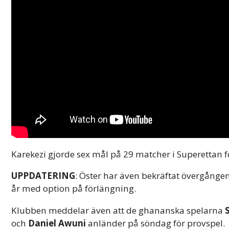
Karekezi gjorde sex mål på 29 matcher i Superettan fö
UPPDATERING
: Öster har även bekräftat övergången
år med option på förlängning.
Klubben meddelar även att de ghananska spelarna
och
Daniel Awuni
anländer på söndag för provspel.