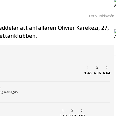
Foto: Bildbyrån
delar att anfallaren Olivier Karekezi, 27,
rettanklubben.
1
X
2
1.46
4.36
6.64
.
ltig 60 dagar.
1
X
2
2.12
3.52
3.07