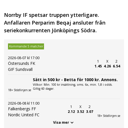
Norrby IF spetsar truppen ytterligare.
Anfallaren Perparim Beqaj ansluter från
seriekonkurrenten Jönköpings Södra.
Kommande 5 matcher
2026-08-07 kl 17:00
1
X
2
Östersunds FK
1.45
4.26
6.54
GIF Sundsvall
Sätt in 500 kr - Betta för 1000 kr. Annons.
Villkor: Min. 100 kr insättning, oms. 6x, min. 1,8 i odds.
Giltig 60 dagar.
18+ Stödlinjen.se
2026-08-08 kl 11:00
1
X
2
Falkenbergs FF
2.12
3.52
3.07
Nordic United FC
18+ Stödlinjen.se
Visa mer