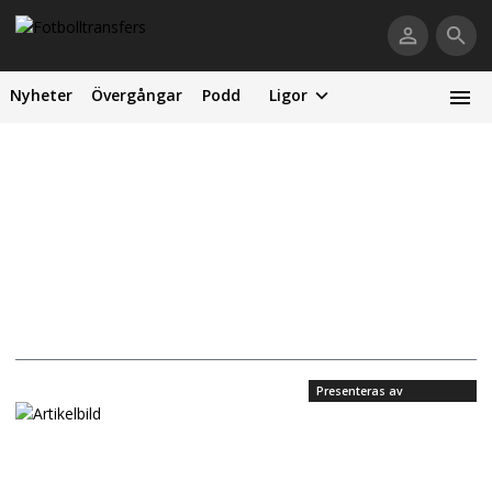
Nyheter
Övergångar
Podd
Ligor
Presenteras av