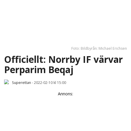
Foto: Bildbyrån: Michael Erichsen
Officiellt: Norrby IF värvar
Perparim Beqaj
Superettan
-
2022-02-10 kl 15:00
Annons: