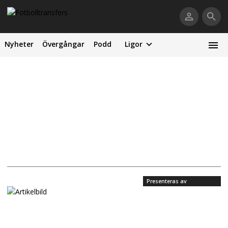
Nyheter
Övergångar
Podd
Ligor
Presenteras av