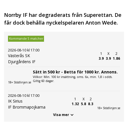
Norrby IF har degraderats från Superettan. De
får dock behålla nyckelspelaren Anton Wede.
Kommande 5 matcher
2026-08-10 kl 17:00
1
X
2
Västerås SK
3.9
3.9
1.86
Djurgårdens IF
Sätt in 500 kr - Betta för 1000 kr. Annons.
Villkor: Min. 100 kr insättning, oms. 6x, min. 1,8 i odds.
Giltig 60 dagar.
18+ Stödlinjen.se
2026-08-10 kl 17:00
1
X
2
IK Sirius
1.32
5.8
8.3
IF Brommapojkarna
18+ Stödlinjen.se
Visa mer