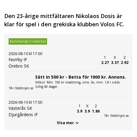
Den 23-årige mittfältaren Nikolaos Dosis är
klar för spel i den grekiska klubben Volos FC.
Kommande 5 matcher
2026-08-10 kl 17:00
1
X
2
Norrby IF
2.27
3.37
2.92
Örebro SK
Sätt in 500 kr - Betta för 1000 kr. Annons.
Villkor: Min. 100 kr insättning, oms. 6x, min. 1,8 i odds.
Giltig 60 dagar.
18+ Stödlinjen.se
2026-08-10 kl 17:00
1
X
2
Västerås SK
3.9
3.9
1.86
Djurgårdens IF
18+ Stödlinjen.se
Visa mer