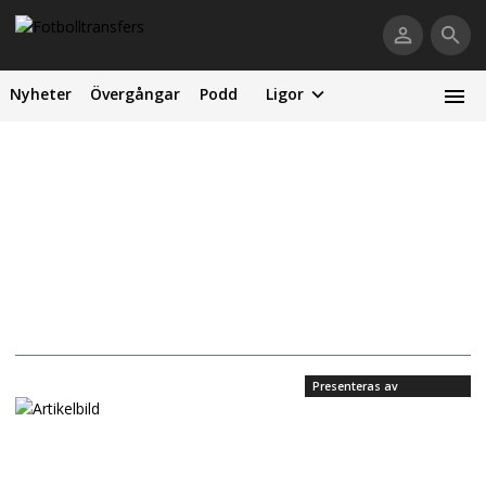
Nyheter
Övergångar
Podd
Ligor
Presenteras av