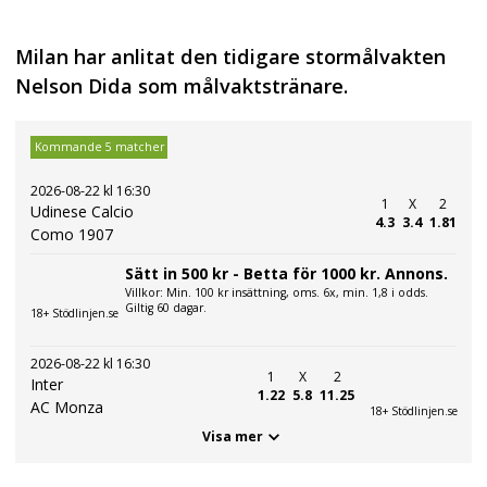
Milan har anlitat den tidigare stormålvakten
Nelson Dida som målvaktstränare.
Kommande 5 matcher
2026-08-22 kl 16:30
1
X
2
Udinese Calcio
4.3
3.4
1.81
Como 1907
Sätt in 500 kr - Betta för 1000 kr. Annons.
Villkor: Min. 100 kr insättning, oms. 6x, min. 1,8 i odds.
Giltig 60 dagar.
18+ Stödlinjen.se
2026-08-22 kl 16:30
1
X
2
Inter
1.22
5.8
11.25
AC Monza
18+ Stödlinjen.se
Visa mer