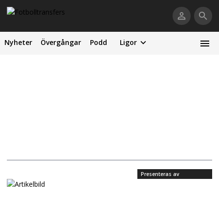
Nyheter
Övergångar
Podd
Ligor
Presenteras av