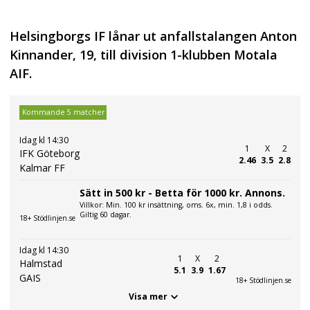
Helsingborgs IF lånar ut anfallstalangen Anton
Kinnander, 19, till division 1-klubben Motala
AIF.
Kommande 5 matcher
Idag kl 14:30
1
X
2
IFK Göteborg
2.46
3.5
2.8
Kalmar FF
Sätt in 500 kr - Betta för 1000 kr. Annons.
Villkor: Min. 100 kr insättning, oms. 6x, min. 1,8 i odds.
Giltig 60 dagar.
18+ Stödlinjen.se
Idag kl 14:30
1
X
2
Halmstad
5.1
3.9
1.67
GAIS
18+ Stödlinjen.se
Visa mer