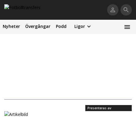
Nyheter
Övergångar
Podd
Ligor
Presenteras av