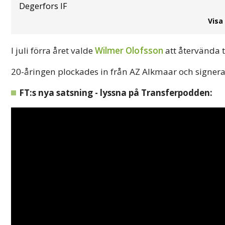
Degerfors IF
Visa
I juli förra året valde
Wilmer Olofsson
att återvända t
20-åringen plockades in från AZ Alkmaar och signera
FT:s nya satsning - lyssna på Transferpodden: