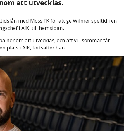
om att utvecklas.
tidslån med Moss FK för att ge Wilmer speltid i en
ngschef i AIK, till hemsidan.
pa honom att utvecklas, och att vi i sommar får
 plats i AIK, fortsätter han.