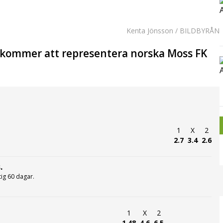
Kenta Jönsson / BILDBYRÅN
n kommer att representera norska Moss FK
1
X
2
2.7
3.4
2.6
.
ltig 60 dagar.
1
X
2
1.48
4.6
6.5