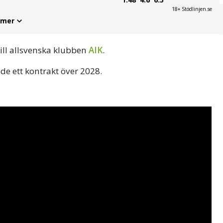
18+ Stödlinjen.se
 mer
ill allsvenska klubben
AIK
.
de ett kontrakt över 2028.