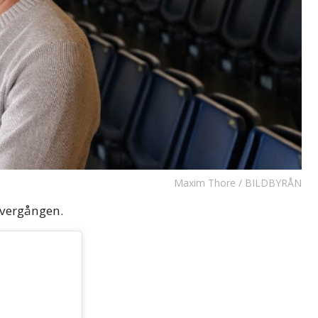
Maxim Thore / BILDBYRÅN
övergången.