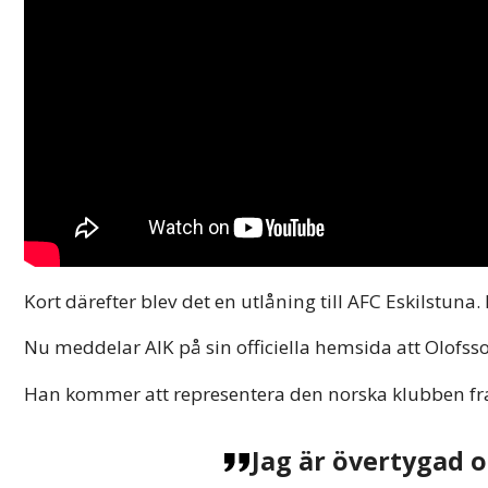
Kort därefter blev det en utlåning till AFC Eskilstuna.
Nu meddelar AIK på sin officiella hemsida att Olofsso
Han kommer att representera den norska klubben fram
Jag är övertygad o