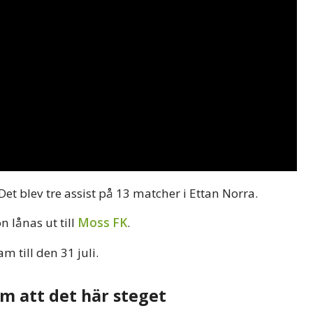
 Det blev tre assist på 13 matcher i Ettan Norra.
n lånas ut till
Moss FK
.
 till den 31 juli.
m att det här steget