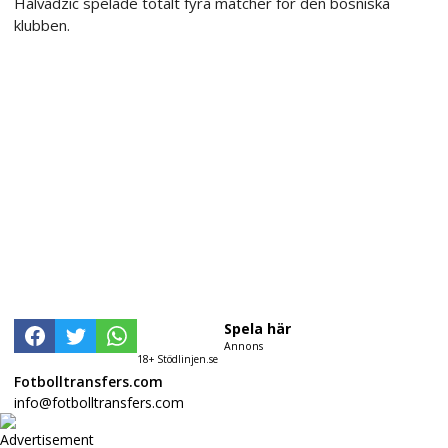
Halvadzic spelade totalt fyra matcher för den bosniska
klubben.
Spela här
Annons
18+ Stödlinjen.se
Fotbolltransfers.com
info@fotbolltransfers.com