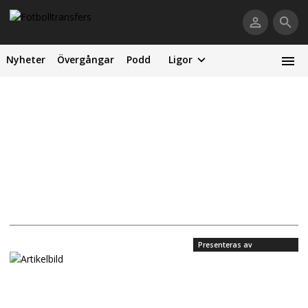
Nyheter
Övergångar
Podd
Ligor
Presenteras av