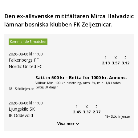
Den ex-allsvenske mittfältaren Mirza Halvadzic
lämnar bosniska klubben FK Zeljeznicar.
Kommande 5 matcher
2026-08-08 kl 11:00
1
X
2
Falkenbergs FF
2.13
3.57
3.12
Nordic United FC
Sätt in 500 kr - Betta för 1000 kr. Annons.
Villkor: Min. 100 kr insättning, oms. 6x, min. 1,8 i odds.
Giltig 60 dagar.
18+ Stödlinjen.se
2026-08-08 kl 11:00
1
X
2
Ljungskile SK
2.45
3.37
2.77
IK Oddevold
18+ Stödlinjen.se
Visa mer