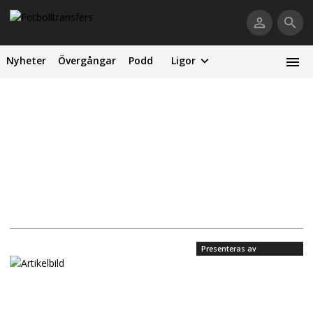
Nyheter
Övergångar
Podd
Ligor
Presenteras av