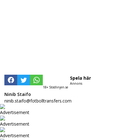
Spela här
Annons
18+ Stödlinjen.se
Ninib Staifo
ninib.staifo@fotbolltransfers.com