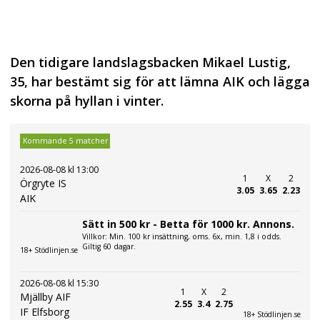
Den tidigare landslagsbacken Mikael Lustig,
35, har bestämt sig för att lämna AIK och lägga
skorna på hyllan i vinter.
Kommande 5 matcher
2026-08-08 kl 13:00
1
X
2
Örgryte IS
3.05
3.65
2.23
AIK
Sätt in 500 kr - Betta för 1000 kr. Annons.
Villkor: Min. 100 kr insättning, oms. 6x, min. 1,8 i odds.
Giltig 60 dagar.
18+ Stödlinjen.se
2026-08-08 kl 15:30
1
X
2
Mjällby AIF
2.55
3.4
2.75
IF Elfsborg
18+ Stödlinjen.se