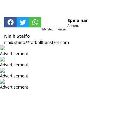
Spela här
Annons
18+ Stödlinjen.se
Ninib Staifo
ninib.staifo@fotbolltransfers.com