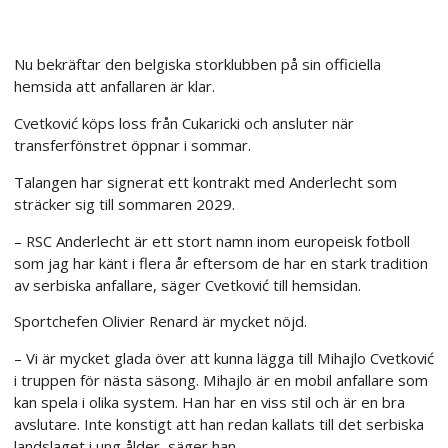
Nu bekräftar den belgiska storklubben på sin officiella
hemsida att anfallaren är klar.
Cvetković köps loss från Cukaricki och ansluter när
transferfönstret öppnar i sommar.
Talangen har signerat ett kontrakt med Anderlecht som
sträcker sig till sommaren 2029.
– RSC Anderlecht är ett stort namn inom europeisk fotboll
som jag har känt i flera år eftersom de har en stark tradition
av serbiska anfallare, säger Cvetković till hemsidan.
Sportchefen Olivier Renard är mycket nöjd.
– Vi är mycket glada över att kunna lägga till Mihajlo Cvetković
i truppen för nästa säsong. Mihajlo är en mobil anfallare som
kan spela i olika system. Han har en viss stil och är en bra
avslutare. Inte konstigt att han redan kallats till det serbiska
landslaget i ung ålder, säger han.