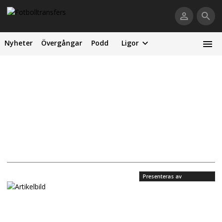
Nyheter
Övergångar
Podd
Ligor
Presenteras av