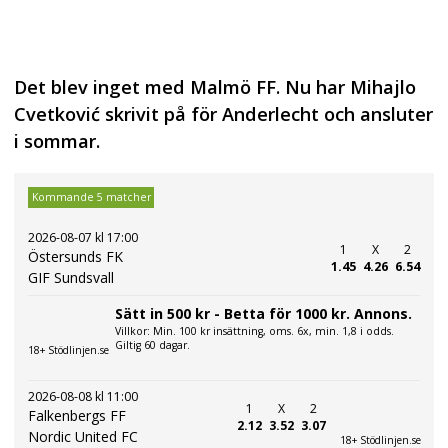
Det blev inget med Malmö FF. Nu har Mihajlo
Cvetković skrivit på för Anderlecht och ansluter
i sommar.
Kommande 5 matcher
2026-08-07 kl 17:00
1
X
2
Östersunds FK
1.45
4.26
6.54
GIF Sundsvall
Sätt in 500 kr - Betta för 1000 kr. Annons.
Villkor: Min. 100 kr insättning, oms. 6x, min. 1,8 i odds.
Giltig 60 dagar.
18+ Stödlinjen.se
2026-08-08 kl 11:00
1
X
2
Falkenbergs FF
2.12
3.52
3.07
Nordic United FC
18+ Stödlinjen.se