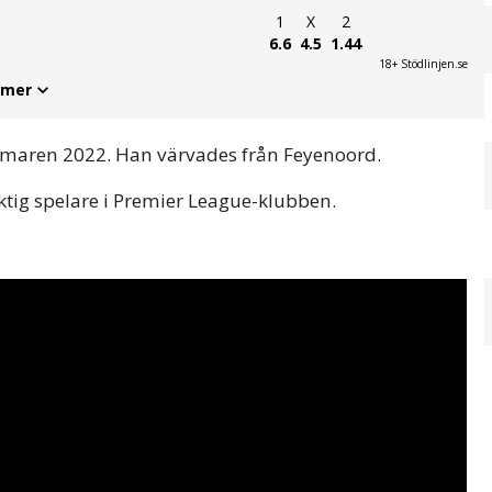
1
X
2
6.6
4.5
1.44
18+ Stödlinjen.se
 mer
aren 2022. Han värvades från Feyenoord.
tig spelare i Premier League-klubben.