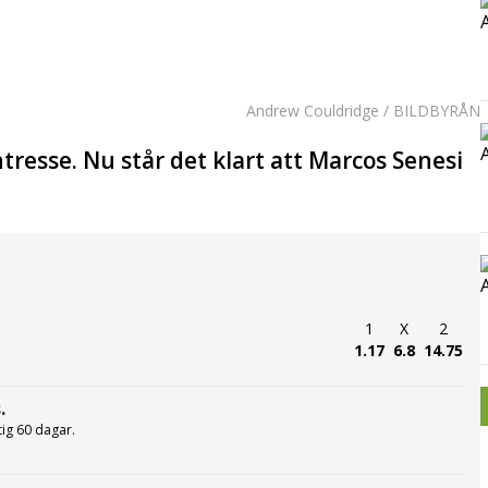
Andrew Couldridge / BILDBYRÅN
tresse. Nu står det klart att Marcos Senesi
1
X
2
1.17
6.8
14.75
.
ltig 60 dagar.