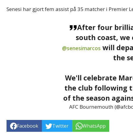
Senesi har gjort fem assist på 35 matcher i Premier 
After four brill
south coast, we 
will dep
@senesimarcos
the s
We'll celebrate Mar
the club following 
of the season again
AFC Bournemouth (@afcb
Facebook
Twitter
WhatsApp