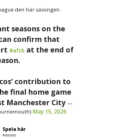
League den här säsongen.
iant seasons on the
can confirm that
art
at the end of
#afcb
eason.
cos’ contribution to
the final home game
st Manchester City
—
ournemouth)
May 15, 2026
Spela här
Annons