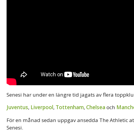
Senesi har under en längre tid jagats av flera toppk
Juventus
,
Liverpool
,
Tottenham
,
Chelsea
och
Manche
För en månad sedan uppgav ansedda The Athletic at
Senesi.