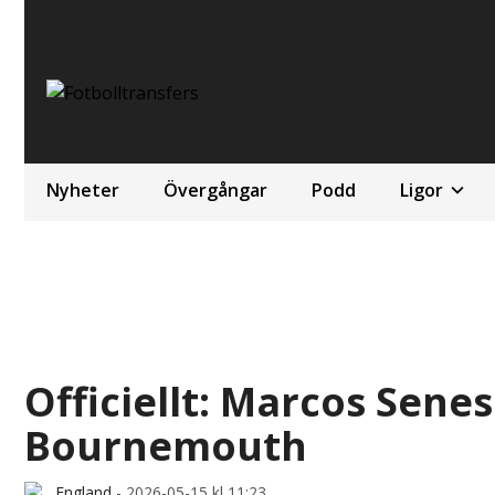
Nyheter
Övergångar
Podd
Ligor
Officiellt: Marcos Sene
Bournemouth
England
-
2026-05-15 kl 11:23