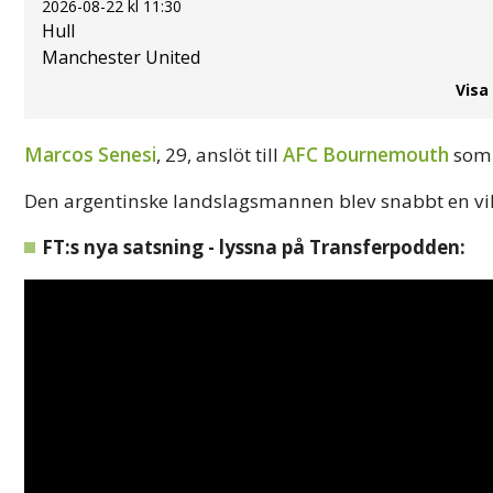
2026-08-22 kl 11:30
Hull
Manchester United
Visa
Marcos Senesi
, 29, anslöt till
AFC Bournemouth
somm
Den argentinske landslagsmannen blev snabbt en vik
FT:s nya satsning - lyssna på Transferpodden: