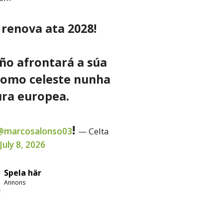
renova ata 2028!
ño afrontará a súa
como celeste nunha
ra europea.
!
@marcosalonso03
— Celta
July 8, 2026
Spela här
Annons
e