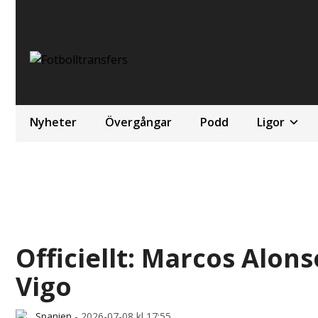
Nyheter
Övergångar
Podd
Ligor
Officiellt: Marcos Alon
Vigo
Spanien
-
2026-07-08 kl 17:55