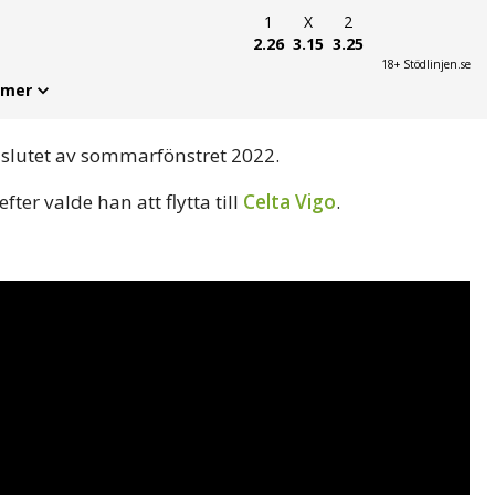
1
X
2
2.26
3.15
3.25
18+ Stödlinjen.se
 mer
 i slutet av sommarfönstret 2022.
ter valde han att flytta till
Celta Vigo
.