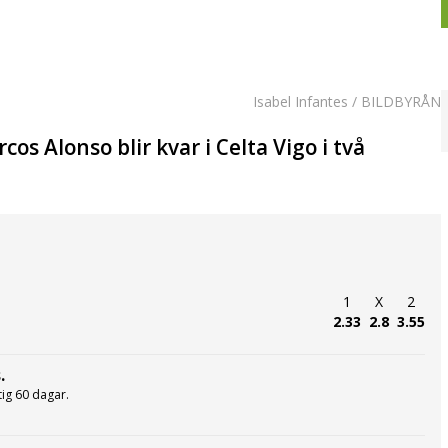
Isabel Infantes / BILDBYRÅN
s Alonso blir kvar i Celta Vigo i två
1
X
2
2.33
2.8
3.55
.
ltig 60 dagar.