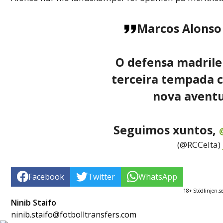
Marcos Alonso 
O defensa madrile
terceira tempada 
nova aventu
Seguimos xuntos,
(@RCCelta)
Facebook
Twitter
WhatsApp
18+ Stödlinjen.s
Ninib Staifo
ninib.staifo@fotbolltransfers.com