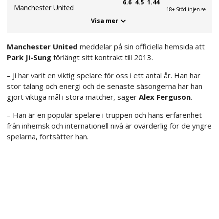
6.6
4.5
1.44
Manchester United
18+ Stödlinjen.se
Visa mer
Manchester United
meddelar på sin officiella hemsida att
Park Ji-Sung
förlängt sitt kontrakt till 2013.
– Ji har varit en viktig spelare för oss i ett antal år. Han har
stor talang och energi och de senaste säsongerna har han
gjort viktiga mål i stora matcher, säger
Alex Ferguson
.
– Han är en populär spelare i truppen och hans erfarenhet
från inhemsk och internationell nivå är ovärderlig för de yngre
spelarna, fortsätter han.