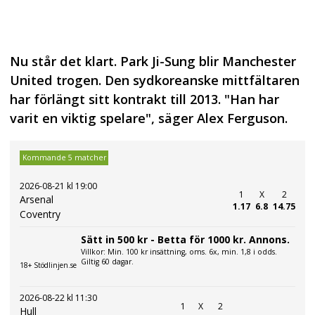
Nu står det klart. Park Ji-Sung blir Manchester
United trogen. Den sydkoreanske mittfältaren
har förlängt sitt kontrakt till 2013. "Han har
varit en viktig spelare", säger Alex Ferguson.
Kommande 5 matcher
2026-08-21 kl 19:00
1
X
2
Arsenal
1.17
6.8
14.75
Coventry
Sätt in 500 kr - Betta för 1000 kr. Annons.
Villkor: Min. 100 kr insättning, oms. 6x, min. 1,8 i odds.
Giltig 60 dagar.
18+ Stödlinjen.se
2026-08-22 kl 11:30
1
X
2
Hull