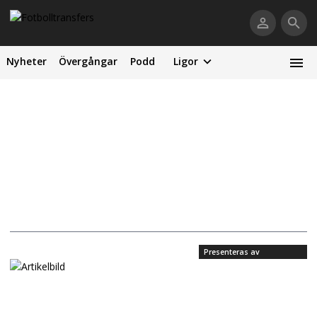
Nyheter
Övergångar
Podd
Ligor
Presenteras av