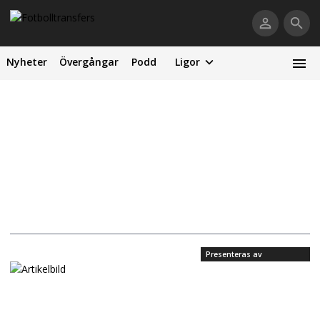
Nyheter
Övergångar
Podd
Ligor
Presenteras av