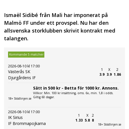
Ismaël Sidibé från Mali har imponerat på
Malmö FF under ett provspel. Nu har den
allsvenska storklubben skrivit kontrakt med
talangen.
Kommande 5 matcher
2026-08-10 kl 17:00
1
X
2
Västerås SK
3.9
3.9
1.86
Djurgårdens IF
Sätt in 500 kr - Betta för 1000 kr. Annons.
Villkor: Min. 100 kr insättning, oms. 6x, min. 1,8 i odds.
Giltig 60 dagar.
18+ Stödlinjen.se
2026-08-10 kl 17:00
1
X
2
IK Sirius
1.33
5.8
8
IF Brommapojkarna
18+ Stödlinjen.se