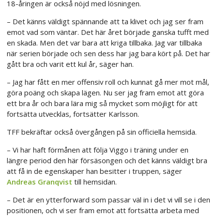
18-åringen är också nöjd med lösningen.
– Det känns väldigt spännande att ta klivet och jag ser fram
emot vad som väntar. Det här året började ganska tufft med
en skada. Men det var bara att kriga tillbaka. Jag var tillbaka
när serien började och sen dess har jag bara kört på. Det har
gått bra och varit ett kul år, säger han.
– Jag har fått en mer offensiv roll och kunnat gå mer mot mål,
göra poäng och skapa lägen. Nu ser jag fram emot att göra
ett bra år och bara lära mig så mycket som möjligt för att
fortsätta utvecklas, fortsätter Karlsson.
TFF bekräftar också övergången på sin officiella hemsida.
– Vi har haft förmånen att följa Viggo i träning under en
längre period den här försäsongen och det känns väldigt bra
att få in de egenskaper han besitter i truppen, säger
Andreas Granqvist
till hemsidan.
– Det är en ytterforward som passar väl in i det vi vill se i den
positionen, och vi ser fram emot att fortsätta arbeta med