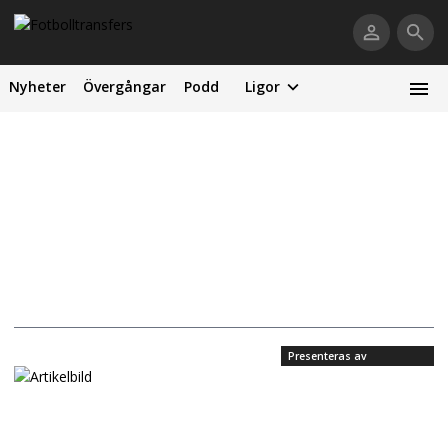
Nyheter
Övergångar
Podd
Ligor
Presenteras av