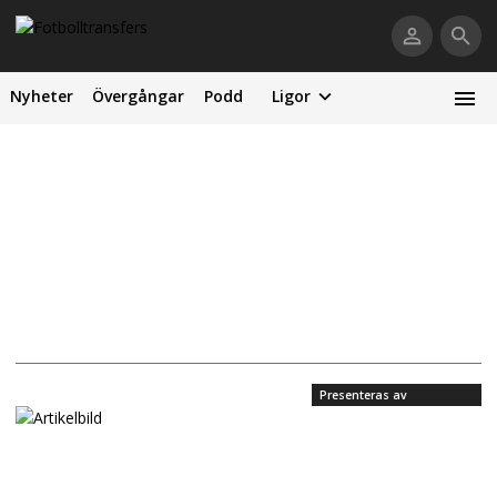
Nyheter
Övergångar
Podd
Ligor
Presenteras av