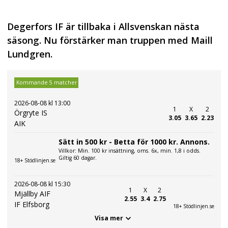
Degerfors IF är tillbaka i Allsvenskan nästa
säsong. Nu förstärker man truppen med Maill
Lundgren.
Kommande 5 matcher
2026-08-08 kl 13:00
1
X
2
Örgryte IS
3.05
3.65
2.23
AIK
Sätt in 500 kr - Betta för 1000 kr. Annons.
Villkor: Min. 100 kr insättning, oms. 6x, min. 1,8 i odds.
Giltig 60 dagar.
18+ Stödlinjen.se
2026-08-08 kl 15:30
1
X
2
Mjällby AIF
2.55
3.4
2.75
IF Elfsborg
18+ Stödlinjen.se
Visa mer