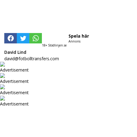
Spela här
Annons
18+ Stödlinjen.se
David Lind
david@fotbolltransfers.com