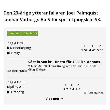
Den 23-årige ytteranfallaren Joel Palmquist
lämnar Varbergs BoIS för spel i Ljungskile SK.
Kommande 5 matcher
Idag kl 15:00
1
X
2
IFK Norrköping
1.52
4.46
5.35
IK Brage
Sätt in 500 kr - Betta för 1000 kr. Annons.
Villkor: Min. 100 kr insättning, oms. 6x, min. 1,8 i odds.
Giltig 60 dagar.
18+ Stödlinjen.se
Idag kl 15:30
1
X
2
Mjällby AIF
2.7
3.4
2.6
IF Elfsborg
18+ Stödlinjen.se
Visa mer