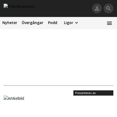
Nyheter
Övergångar
Podd
Ligor
Presenteras av