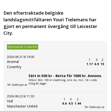
Den eftertraktade belgiske
landslagsmittfältaren Youri Tielemans har
gjort en permanent övergång till Leicester
City.
Kommande 5 matcher
2026-08-21 kl 19:00
1
X
2
Arsenal
1.17
6.9
15
Coventry
Sätt in 500 kr - Betta för 1000 kr. Annons.
Villkor: Min. 100 kr insättning, oms. 6x, min. 1,8 i odds.
Giltig 60 dagar.
18+ Stödlinjen.se
2026-08-22 kl 11:30
1
X
2
Hull
6.6
4.5
1.44
Manchester United
18+ Stödlinjen.se