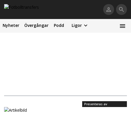
Nyheter
Övergångar
Podd
Ligor
Presenteras av