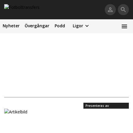
Nyheter
Övergångar
Podd
Ligor
Presenteras av