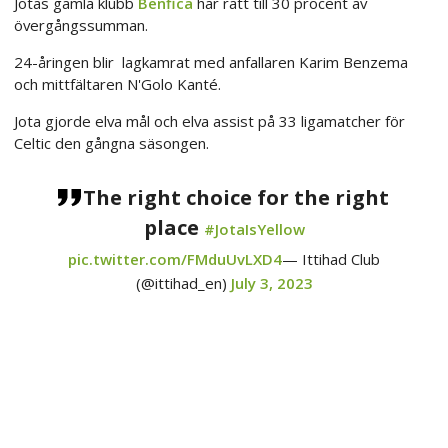
Jotas gamla klubb
Benfica
har rätt till 30 procent av
övergångssumman.
24-åringen blir lagkamrat med anfallaren Karim Benzema
och mittfältaren N'Golo Kanté.
Jota gjorde elva mål och elva assist på 33 ligamatcher för
Celtic den gångna säsongen.
The right choice for the right
place
#JotaIsYellow
pic.twitter.com/FMduUvLXD4
— Ittihad Club
(@ittihad_en)
July 3, 2023