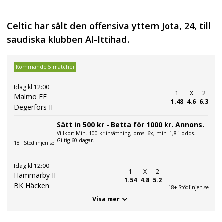
Celtic har sålt den offensiva yttern Jota, 24, till
saudiska klubben Al-Ittihad.
Kommande 5 matcher
Idag kl 12:00
1
X
2
Malmo FF
1.48
4.6
6.3
Degerfors IF
Sätt in 500 kr - Betta för 1000 kr. Annons.
Villkor: Min. 100 kr insättning, oms. 6x, min. 1,8 i odds.
Giltig 60 dagar.
18+ Stödlinjen.se
Idag kl 12:00
1
X
2
Hammarby IF
1.54
4.8
5.2
BK Häcken
18+ Stödlinjen.se
Visa mer