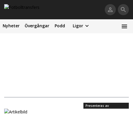
Nyheter
Övergångar
Podd
Ligor
Presenteras av