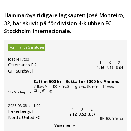
Hammarbys tidigare lagkapten José Monteiro,
32, har skrivit på för division 4-klubben FC
Stockholm Internazionale.
Kommande 5 matcher
Idag kl 17:00
1
X
2
Östersunds FK
1.46
4.36
6.64
GIF Sundsvall
Sätt in 500 kr - Betta för 1000 kr. Annons.
Villkor: Min. 100 kr insättning, oms. 6x, min. 1,8 i odds.
Giltig 60 dagar.
18+ Stödlinjen.se
2026-08-08 kl 11:00
1
X
2
Falkenbergs FF
2.12
3.52
3.07
Nordic United FC
18+ Stödlinjen.se
Visa mer