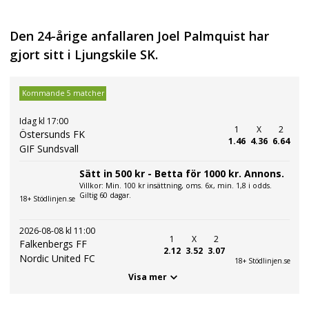
Den 24-årige anfallaren Joel Palmquist har
gjort sitt i Ljungskile SK.
Kommande 5 matcher
Idag kl 17:00
1
X
2
Östersunds FK
1.46
4.36
6.64
GIF Sundsvall
Sätt in 500 kr - Betta för 1000 kr. Annons.
Villkor: Min. 100 kr insättning, oms. 6x, min. 1,8 i odds.
Giltig 60 dagar.
18+ Stödlinjen.se
2026-08-08 kl 11:00
1
X
2
Falkenbergs FF
2.12
3.52
3.07
Nordic United FC
18+ Stödlinjen.se
Visa mer