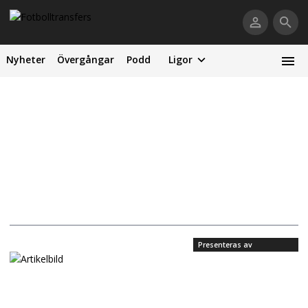
Nyheter
Övergångar
Podd
Ligor
Presenteras av