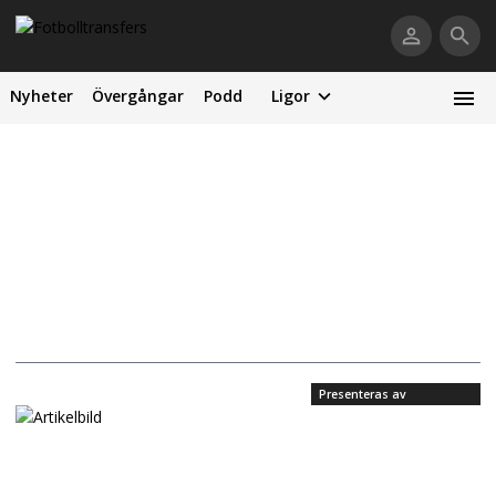
Nyheter
Övergångar
Podd
Ligor
Presenteras av