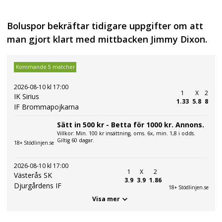
Boluspor bekräftar tidigare uppgifter om att
man gjort klart med mittbacken Jimmy Dixon.
Kommande 5 matcher
2026-08-10 kl 17:00
1
X
2
IK Sirius
1.33
5.8
8
IF Brommapojkarna
Sätt in 500 kr - Betta för 1000 kr. Annons.
Villkor: Min. 100 kr insättning, oms. 6x, min. 1,8 i odds.
Giltig 60 dagar.
18+ Stödlinjen.se
2026-08-10 kl 17:00
1
X
2
Västerås SK
3.9
3.9
1.86
Djurgårdens IF
18+ Stödlinjen.se
Visa mer