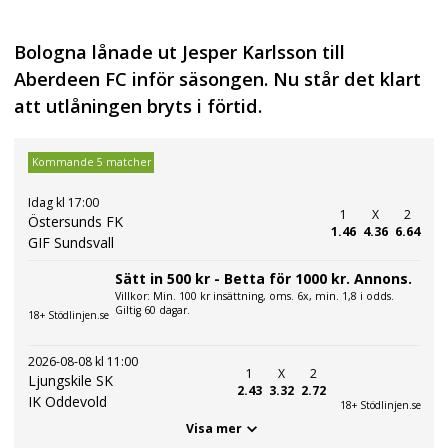
Bologna lånade ut Jesper Karlsson till
Aberdeen FC inför säsongen. Nu står det klart
att utlåningen bryts i förtid.
Kommande 5 matcher
Idag kl 17:00
1
X
2
Östersunds FK
1.46
4.36
6.64
GIF Sundsvall
Sätt in 500 kr - Betta för 1000 kr. Annons.
Villkor: Min. 100 kr insättning, oms. 6x, min. 1,8 i odds.
Giltig 60 dagar.
18+ Stödlinjen.se
2026-08-08 kl 11:00
1
X
2
Ljungskile SK
2.43
3.32
2.72
IK Oddevold
18+ Stödlinjen.se
Visa mer