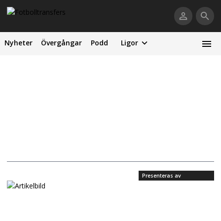
Nyheter
Övergångar
Podd
Ligor
Presenteras av