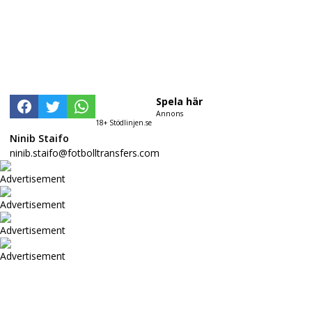
Spela här
Annons
18+ Stödlinjen.se
Ninib Staifo
ninib.staifo@fotbolltransfers.com