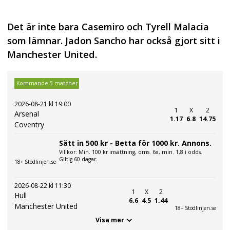
Det är inte bara Casemiro och Tyrell Malacia
som lämnar. Jadon Sancho har också gjort sitt i
Manchester United.
Kommande 5 matcher
2026-08-21 kl 19:00
1
X
2
Arsenal
1.17
6.8
14.75
Coventry
Sätt in 500 kr - Betta för 1000 kr. Annons.
Villkor: Min. 100 kr insättning, oms. 6x, min. 1,8 i odds.
Giltig 60 dagar.
18+ Stödlinjen.se
2026-08-22 kl 11:30
1
X
2
Hull
6.6
4.5
1.44
Manchester United
18+ Stödlinjen.se
Visa mer