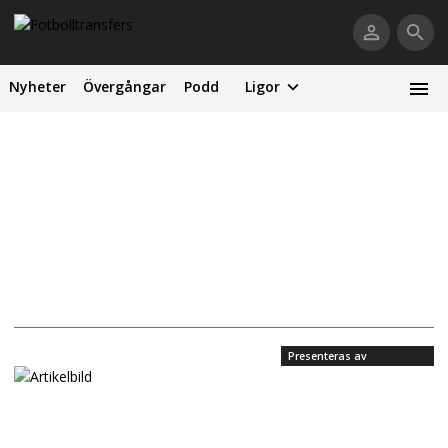
Nyheter
Övergångar
Podd
Ligor
Presenteras av