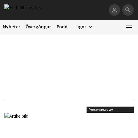
Nyheter
Övergångar
Podd
Ligor
Presenteras av