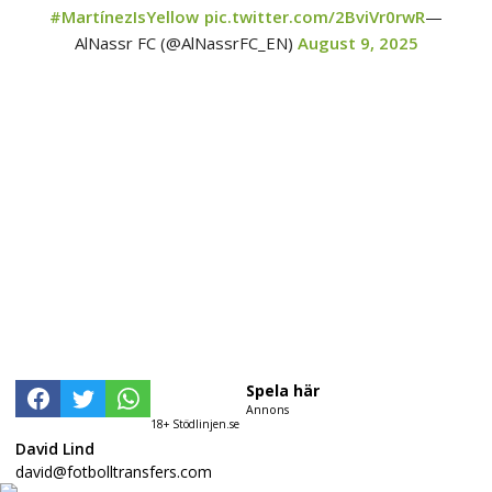
#MartínezIsYellow
pic.twitter.com/2BviVr0rwR
—
AlNassr FC (@AlNassrFC_EN)
August 9, 2025
Spela här
Annons
18+ Stödlinjen.se
David Lind
david@fotbolltransfers.com