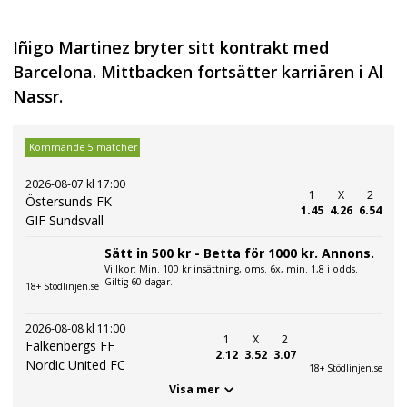
Iñigo Martinez bryter sitt kontrakt med
Barcelona. Mittbacken fortsätter karriären i Al
Nassr.
Kommande 5 matcher
2026-08-07 kl 17:00
1
X
2
Östersunds FK
1.45
4.26
6.54
GIF Sundsvall
Sätt in 500 kr - Betta för 1000 kr. Annons.
Villkor: Min. 100 kr insättning, oms. 6x, min. 1,8 i odds.
Giltig 60 dagar.
18+ Stödlinjen.se
2026-08-08 kl 11:00
1
X
2
Falkenbergs FF
2.12
3.52
3.07
Nordic United FC
18+ Stödlinjen.se
Visa mer