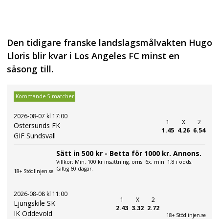
Den tidigare franske landslagsmålvakten Hugo
Lloris blir kvar i Los Angeles FC minst en
säsong till.
Kommande 5 matcher
2026-08-07 kl 17:00
1
X
2
Östersunds FK
1.45
4.26
6.54
GIF Sundsvall
Sätt in 500 kr - Betta för 1000 kr. Annons.
Villkor: Min. 100 kr insättning, oms. 6x, min. 1,8 i odds.
Giltig 60 dagar.
18+ Stödlinjen.se
2026-08-08 kl 11:00
1
X
2
Ljungskile SK
2.43
3.32
2.72
IK Oddevold
18+ Stödlinjen.se