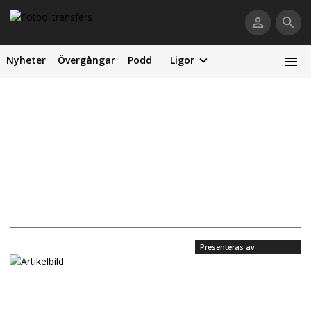
Nyheter
Övergångar
Podd
Ligor
Presenteras av