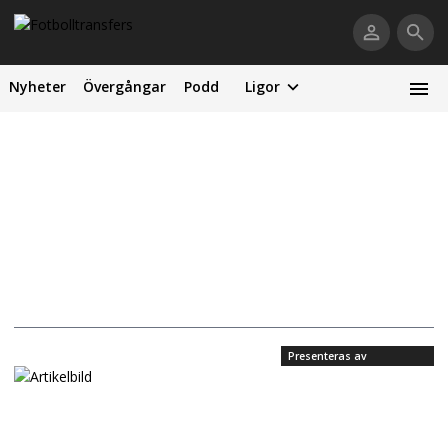
Nyheter
Övergångar
Podd
Ligor
Presenteras av