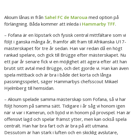
Alioum lånas in från
Sahel FC de Maroua
med option på
förlängning. Båda kommer att inleda i
Hammarby TFF
.
– Fofana är en löpstark och fysisk central mittfältare som vi
följt i ganska många år, framför allt fram till Afrikanska U17-
mästerskapet för tre år sedan. Han var redan då en högt
rankad spelare, och gick till Brügge efter mästerskapet. Nu
ett par år senare fick vi en möjlighet att agera efter att han
brutit sitt avtal med Brügge, och det gjorde vi. Han kan även
spela mittback och är bra i både det korta och långa
passningsspelet, säger Hammarbys chefsscout Mikael
Hjelmberg till hemsidan.
– Alioum spelade samma mästerskap som Fofana, så vi har
följt honom på samma sätt. Tidigare i år såg vi honom igen
när vi var i Kamerun, och bjöd vi in honom på provspel. Han är
offensivt lagd och spelar främst ytter, men kan också spela
centralt. Han har bra fart och är bra på att utmana.
Dessutom är han stark i luften och en skicklig avslutare,