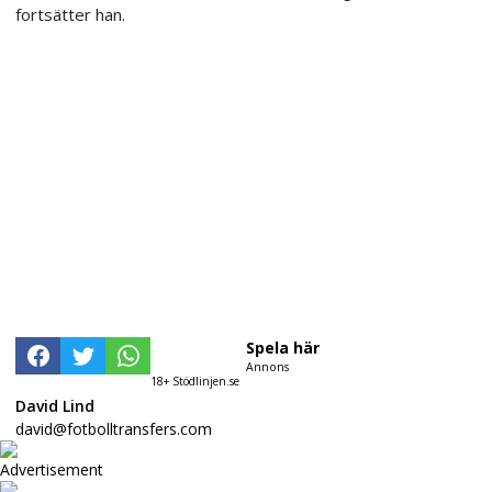
fortsätter han.
Spela här
Annons
18+ Stödlinjen.se
David Lind
david@fotbolltransfers.com