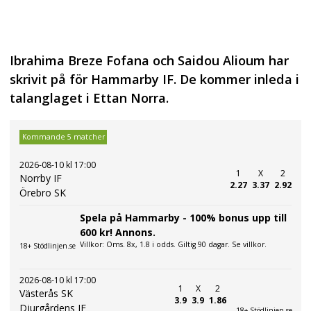
Ibrahima Breze Fofana och Saidou Alioum har
skrivit på för Hammarby IF. De kommer inleda i
talanglaget i Ettan Norra.
Kommande 5 matcher
2026-08-10 kl 17:00
1
X
2
Norrby IF
2.27
3.37
2.92
Örebro SK
Spela på Hammarby - 100% bonus upp till
600 kr! Annons.
Villkor: Oms. 8x, 1.8 i odds. Giltig 90 dagar. Se villkor.
18+ Stödlinjen.se
2026-08-10 kl 17:00
1
X
2
Västerås SK
3.9
3.9
1.86
Djurgårdens IF
18+ Stödlinjen.se