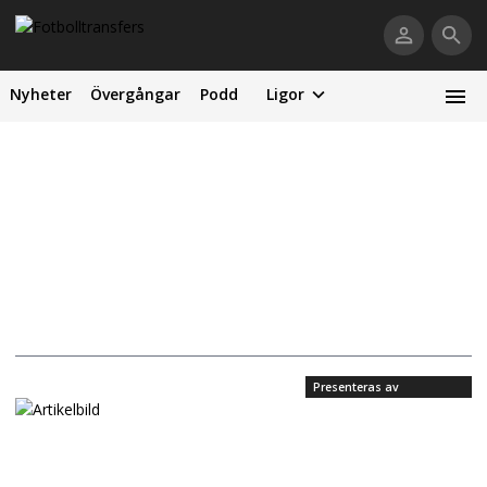
Nyheter
Övergångar
Podd
Ligor
Presenteras av