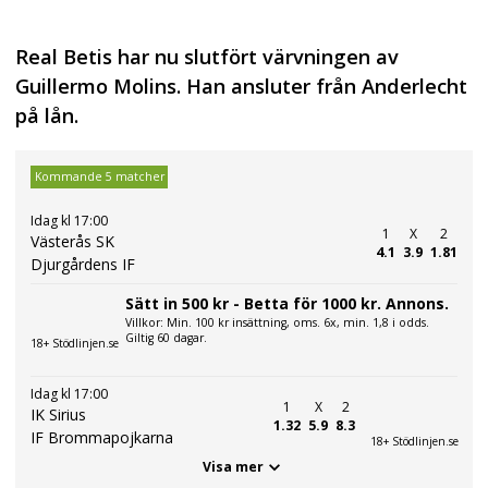
Real Betis har nu slutfört värvningen av
Guillermo Molins. Han ansluter från Anderlecht
på lån.
Kommande 5 matcher
Idag kl 17:00
1
X
2
Västerås SK
4.1
3.9
1.81
Djurgårdens IF
Sätt in 500 kr - Betta för 1000 kr. Annons.
Villkor: Min. 100 kr insättning, oms. 6x, min. 1,8 i odds.
Giltig 60 dagar.
18+ Stödlinjen.se
Idag kl 17:00
1
X
2
IK Sirius
1.32
5.9
8.3
IF Brommapojkarna
18+ Stödlinjen.se
Visa mer