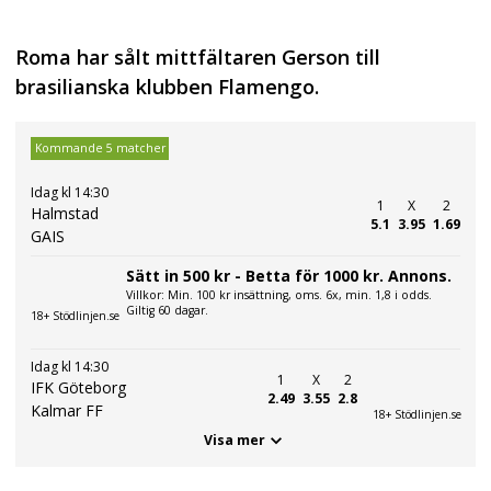
Roma har sålt mittfältaren Gerson till
brasilianska klubben Flamengo.
Kommande 5 matcher
Idag kl 14:30
1
X
2
Halmstad
5.1
3.95
1.69
GAIS
Sätt in 500 kr - Betta för 1000 kr. Annons.
Villkor: Min. 100 kr insättning, oms. 6x, min. 1,8 i odds.
Giltig 60 dagar.
18+ Stödlinjen.se
Idag kl 14:30
1
X
2
IFK Göteborg
2.49
3.55
2.8
Kalmar FF
18+ Stödlinjen.se
Visa mer