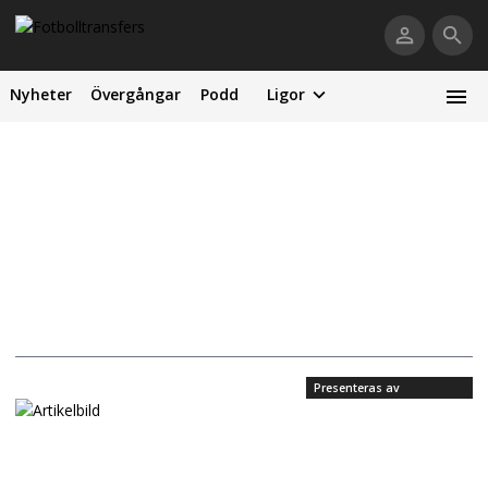
Nyheter
Övergångar
Podd
Ligor
Presenteras av