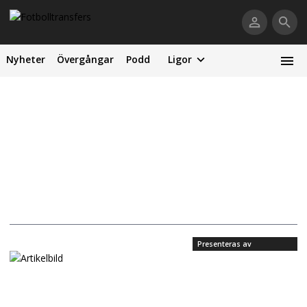
Nyheter
Övergångar
Podd
Ligor
Presenteras av