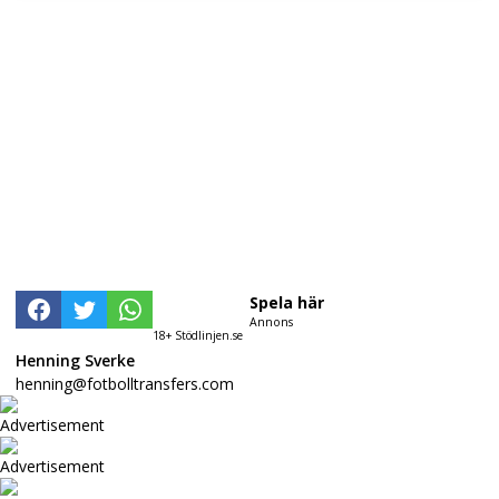
Spela här
Annons
18+ Stödlinjen.se
Henning Sverke
henning@fotbolltransfers.com