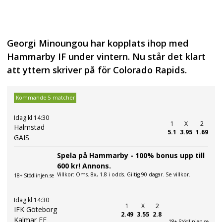
Georgi Minoungou har kopplats ihop med
Hammarby IF under vintern. Nu står det klart
att yttern skriver på för Colorado Rapids.
Kommande 5 matcher
Idag kl 14:30
1
X
2
Halmstad
5.1
3.95
1.69
GAIS
Spela på Hammarby - 100% bonus upp till
600 kr! Annons.
Villkor: Oms. 8x, 1.8 i odds. Giltig 90 dagar. Se villkor.
18+ Stödlinjen.se
Idag kl 14:30
1
X
2
IFK Göteborg
2.49
3.55
2.8
Kalmar FF
18+ Stödlinjen.se