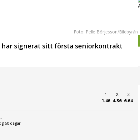
Foto: Pelle Börjesson/Bildbyrån
ar signerat sitt första seniorkontrakt
1
X
2
1.46
4.36
6.64
.
ltig 60 dagar.