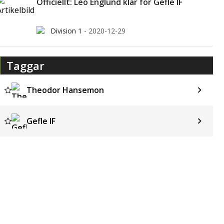
Officiellt: Leo Englund klar för Gefle IF
Division 1
-
2020-12-29
Taggar
Theodor Hansemon
Gefle IF