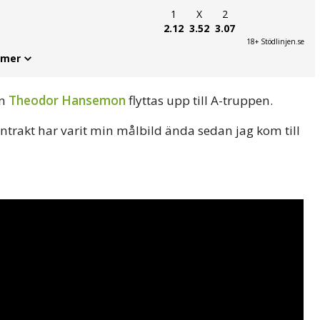
1
X
2
2.12
3.52
3.07
18+ Stödlinjen.se
 mer
en
Theodor Hansemon
flyttas upp till A-truppen.
skontrakt har varit min målbild ända sedan jag kom till