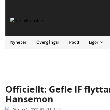
Nyheter
Övergångar
Podd
Ligor
Officiellt: Gefle IF flyt
Hansemon
Division 1
-
2021-02-12 kl 14:11