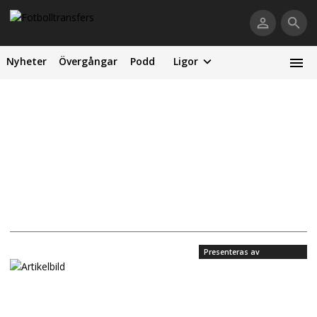
Nyheter
Övergångar
Podd
Ligor
Presenteras av