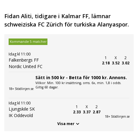
Fidan Aliti, tidigare i Kalmar FF, lämnar
schweiziska FC Zürich för turkiska Alanyaspor.
Kommande 5 matcher
Idag kl 11:00
1
X
2
Falkenbergs FF
2.18
3.52
3.02
Nordic United FC
Sätt in 500 kr - Betta för 1000 kr. Annons.
Villkor: Min. 100 kr insättning, oms. 6x, min. 1,8 i odds.
Giltig 60 dagar.
18+ Stödlinjen.se
Idag kl 11:00
1
X
2
Ljungskile SK
2.33
3.37
2.87
IK Oddevold
18+ Stödlinjen.se
Visa mer