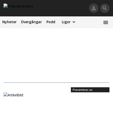
Nyheter
Övergångar
Podd
Ligor
Presenteras av