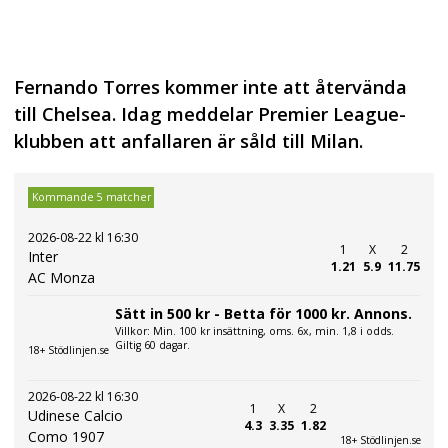
Fernando Torres kommer inte att återvända
till Chelsea. Idag meddelar Premier League-
klubben att anfallaren är såld till Milan.
Kommande 5 matcher
2026-08-22 kl 16:30
1
X
2
Inter
1.21
5.9
11.75
AC Monza
Sätt in 500 kr - Betta för 1000 kr. Annons.
Villkor: Min. 100 kr insättning, oms. 6x, min. 1,8 i odds.
Giltig 60 dagar.
18+ Stödlinjen.se
2026-08-22 kl 16:30
1
X
2
Udinese Calcio
4.3
3.35
1.82
Como 1907
18+ Stödlinjen.se