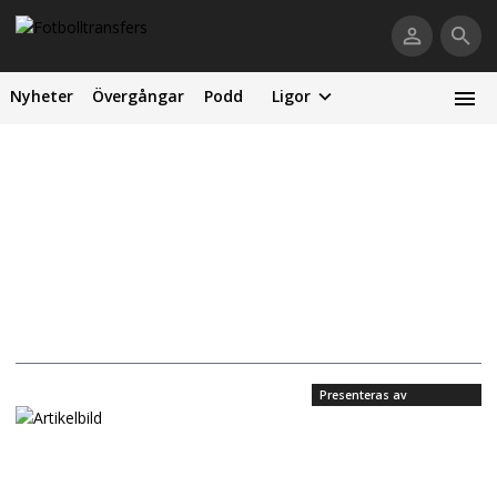
Nyheter
Övergångar
Podd
Ligor
Presenteras av