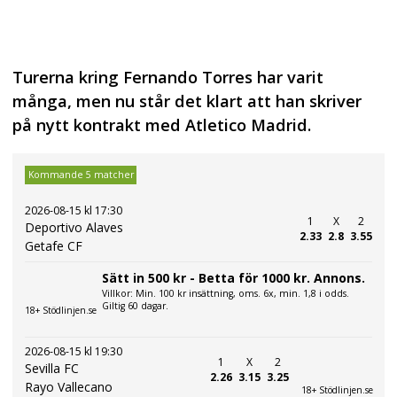
Turerna kring Fernando Torres har varit
många, men nu står det klart att han skriver
på nytt kontrakt med Atletico Madrid.
Kommande 5 matcher
2026-08-15 kl 17:30
1
X
2
Deportivo Alaves
2.33
2.8
3.55
Getafe CF
Sätt in 500 kr - Betta för 1000 kr. Annons.
Villkor: Min. 100 kr insättning, oms. 6x, min. 1,8 i odds.
Giltig 60 dagar.
18+ Stödlinjen.se
2026-08-15 kl 19:30
1
X
2
Sevilla FC
2.26
3.15
3.25
Rayo Vallecano
18+ Stödlinjen.se