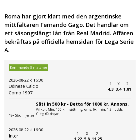
Roma har gjort klart med den argentinske
mittfältaren Fernando Gago. Det handlar om
ett säsongslångt lån från Real Madrid. Affären
bekräftas på officiella hemsidan för Lega Serie
A.
Kommande 5 matcher
2026-08-22 kl 16:30
1
X
2
Udinese Calcio
4.3
3.4
1.81
Como 1907
Sätt in 500 kr - Betta för 1000 kr. Annons.
Villkor: Min. 100 kr insättning, oms. 6x, min. 1,8 i odds.
Giltig 60 dagar.
18+ Stödlinjen.se
2026-08-22 kl 16:30
1
X
2
Inter
1.22
5.8
11.25