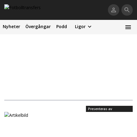
Nyheter
Övergångar
Podd
Ligor
Presenteras av