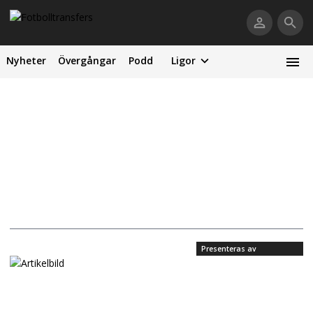
Nyheter
Övergångar
Podd
Ligor
Presenteras av