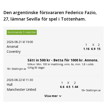
Den argentinske försvararen Federico Fazio,
27, lämnar Sevilla för spel i Tottenham.
Kommande 5 matcher
2026-08-21 kl 19:00
1
X
2
Arsenal
1.16
6.9
15
Coventry
Sätt in 500 kr - Betta för 1000 kr. Annons.
Villkor: Min. 100 kr insättning, oms. 6x, min. 1,8 i odds.
Giltig 60 dagar.
18+ Stödlinjen.se
2026-08-22 kl 11:30
1
X
2
Hull
6.6
4.5
1.44
Manchester United
18+ Stödlinjen.se
Visa mer